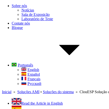
Sobre nós
Notícias
Sala de Exposição
Laboratório de Teste
Contate nós
Blogue
Português
English
Español
Français
Русский
Inicial
»
Soluções AMI
•
Soluções do sistema
» ClouESP Solução d
Read the Article in English