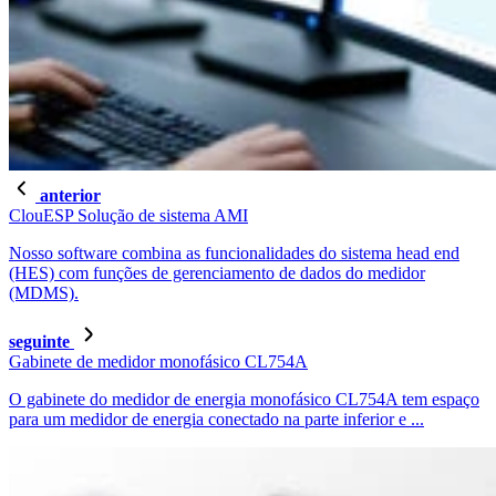
anterior
ClouESP Solução de sistema AMI
Nosso software combina as funcionalidades do sistema head end
(HES) com funções de gerenciamento de dados do medidor
(MDMS).
seguinte
Gabinete de medidor monofásico CL754A
O gabinete do medidor de energia monofásico CL754A tem espaço
para um medidor de energia conectado na parte inferior e ...