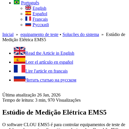
Português
English
Español
Français
Русский
Inicial
»
equipamento de teste
•
Soluções do sistema
» Estúdio de
Medição Elétrica EMS5
Read the Article in English
Leer el artículo en español
Lire l'article en français
Читать статью на русском
Última atualização 26 Jan, 2026
Tempo de leitura: 3 min,
970
Visualizações
Estúdio de Medição Elétrica EMS5
O software CLOU EMS5 é para controlar equipamentos de teste de