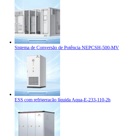
Sistema de Conversão de Potência NEPCSH-500-MV
ESS com refrigeração líquida Aqua-E-233-110-2h