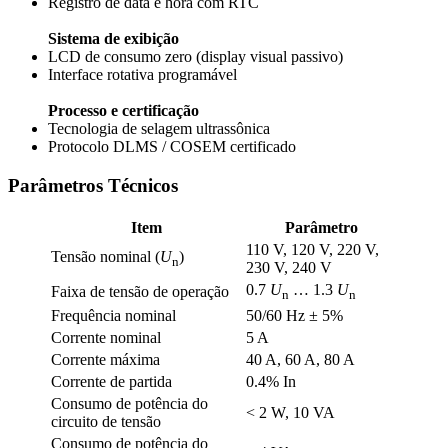
Registro de data e hora com RTC
Sistema de exibição
LCD de consumo zero (display visual passivo)
Interface rotativa programável
Processo e certificação
Tecnologia de selagem ultrassônica
Protocolo DLMS / COSEM certificado
Parâmetros Técnicos
Item
Parâmetro
110 V, 120 V, 220 V,
Tensão nominal (
U
)
n
230 V, 240 V
0.7
U
… 1.3
U
Faixa de tensão de operação
n
n
Frequência nominal
50/60 Hz ± 5%
Corrente nominal
5 A
Corrente máxima
40 A, 60 A, 80 A
Corrente de partida
0.4% In
Consumo de potência do
< 2 W, 10 VA
circuito de tensão
Consumo de potência do