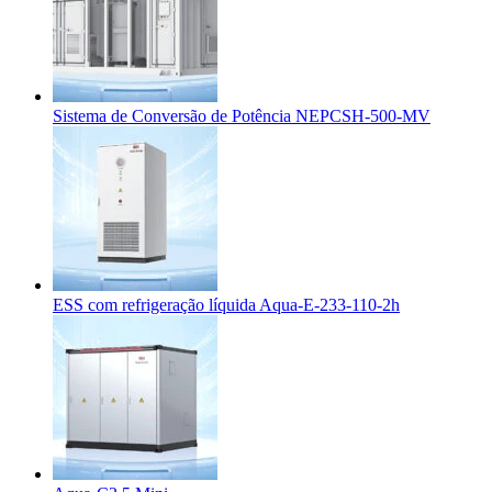
Sistema de Conversão de Potência NEPCSH-500-MV
ESS com refrigeração líquida Aqua-E-233-110-2h