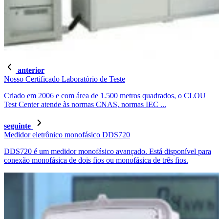
anterior
Nosso Certificado Laboratório de Teste
Criado em 2006 e com área de 1.500 metros quadrados, o CLOU
Test Center atende às normas CNAS, normas IEC ...
seguinte
Medidor eletrônico monofásico DDS720
DDS720 é um medidor monofásico avançado. Está disponível para
conexão monofásica de dois fios ou monofásica de três fios.