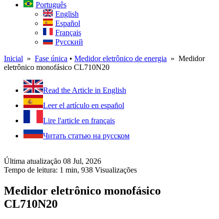
Português
English
Español
Français
Русский
Inicial
»
Fase única
•
Medidor eletrônico de energia
» Medidor
eletrônico monofásico CL710N20
Read the Article in English
Leer el artículo en español
Lire l'article en français
Читать статью на русском
Última atualização 08 Jul, 2026
Tempo de leitura: 1 min,
938
Visualizações
Medidor eletrônico monofásico
CL710N20