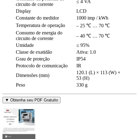
≤ 4 VA
circuito de corrente
Display
LCD
Constante do medidor
1000 imp / kWh
Temperatura de operação
– 25 ℃ … 70 ℃
Consumo de energia do
– 40 ℃ … 70 ℃
circuito de corrente
Umidade
≤ 95%
Classe de exatidão
Ativa: 1.0
Grau de proteção
IP54
Protocolo de comunicação
IR
120.1 (L) × 113 (W) ×
Dimensões (mm)
53 (H)
Peso
330 g
▼ Obtenha seu PDF Gratuito