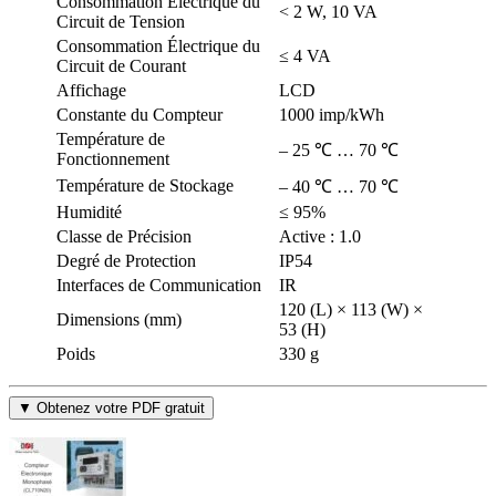
Consommation Électrique du
< 2 W, 10 VA
Circuit de Tension
Consommation Électrique du
≤ 4 VA
Circuit de Courant
Affichage
LCD
Constante du Compteur
1000 imp/kWh
Température de
– 25 ℃ … 70 ℃
Fonctionnement
Température de Stockage
– 40 ℃ … 70 ℃
Humidité
≤ 95%
Classe de Précision
Active : 1.0
Degré de Protection
IP54
Interfaces de Communication
IR
120 (L) × 113 (W) ×
Dimensions (mm)
53 (H)
Poids
330 g
▼ Obtenez votre PDF gratuit