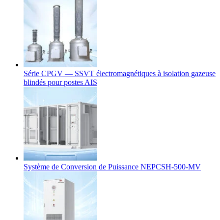
Série CPGV — SSVT électromagnétiques à isolation gazeuse
blindés pour postes AIS
Système de Conversion de Puissance NEPCSH-500-MV