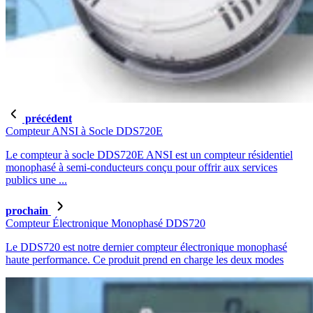
précédent
Compteur ANSI à Socle DDS720E
Le compteur à socle DDS720E ANSI est un compteur résidentiel
monophasé à semi-conducteurs conçu pour offrir aux services
publics une ...
prochain
Compteur Électronique Monophasé DDS720
Le DDS720 est notre dernier compteur électronique monophasé
haute performance. Ce produit prend en charge les deux modes