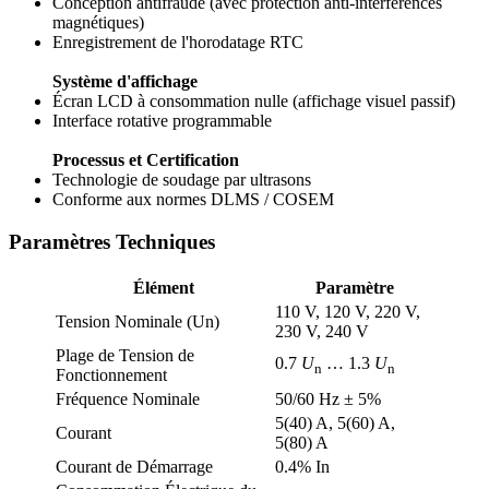
Conception antifraude (avec protection anti-interférences
magnétiques)
Enregistrement de l'horodatage RTC
Système d'affichage
Écran LCD à consommation nulle (affichage visuel passif)
Interface rotative programmable
Processus et Certification
Technologie de soudage par ultrasons
Conforme aux normes DLMS / COSEM
Paramètres Techniques
Élément
Paramètre
110 V, 120 V, 220 V,
Tension Nominale (Un)
230 V, 240 V
Plage de Tension de
0.7
U
… 1.3
U
n
n
Fonctionnement
Fréquence Nominale
50/60 Hz ± 5%
5(40) A, 5(60) A,
Courant
5(80) A
Courant de Démarrage
0.4% In