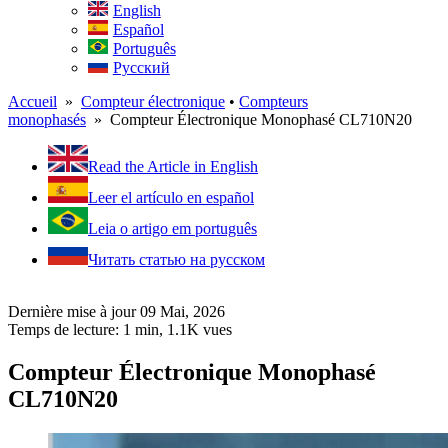
English
Español
Português
Русский
Accueil
»
Compteur électronique
•
Compteurs
monophasés
» Compteur Électronique Monophasé CL710N20
Read the Article in English
Leer el artículo en español
Leia o artigo em português
Читать статью на русском
Dernière mise à jour 09 Mai, 2026
Temps de lecture: 1 min,
1.1K
vues
Compteur Électronique Monophasé
CL710N20