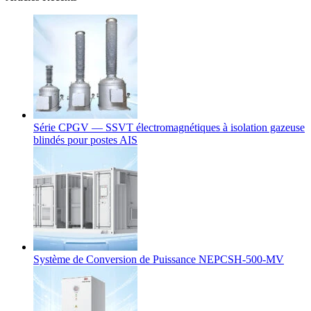
Série CPGV — SSVT électromagnétiques à isolation gazeuse
blindés pour postes AIS
Système de Conversion de Puissance NEPCSH-500-MV