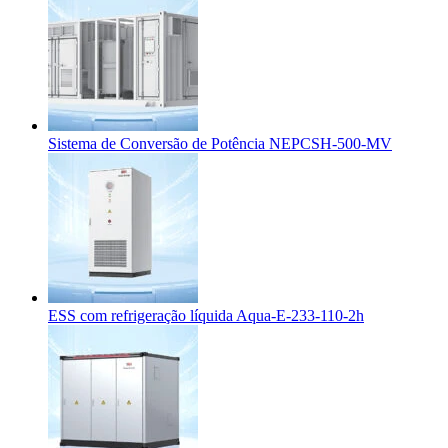
Sistema de Conversão de Potência NEPCSH-500-MV
ESS com refrigeração líquida Aqua-E-233-110-2h