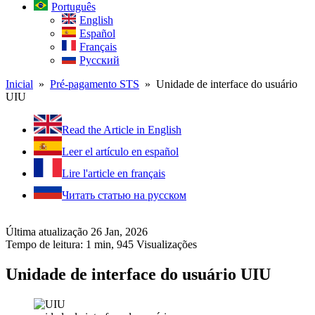
Português
English
Español
Français
Русский
Inicial
»
Pré-pagamento STS
» Unidade de interface do usuário
UIU
Read the Article in English
Leer el artículo en español
Lire l'article en français
Читать статью на русском
Última atualização 26 Jan, 2026
Tempo de leitura: 1 min,
945
Visualizações
Unidade de interface do usuário UIU