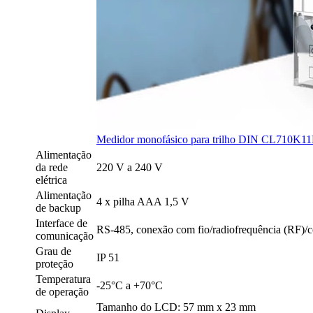
Medidor monofásico para trilho DIN CL710K1
Alimentação
da rede
220 V a 240 V
elétrica
Alimentação
4 x pilha AAA 1,5 V
de backup
Interface de
RS-485, conexão com fio/radiofrequência (RF)/c
comunicação
Grau de
IP 51
proteção
Temperatura
-25°C a +70°C
de operação
Tamanho do LCD: 57 mm x 23 mm