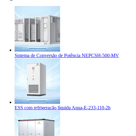
Sistema de Conversão de Potência NEPCSH-500-MV
ESS com refrigeração líquida Aqua-E-233-110-2h