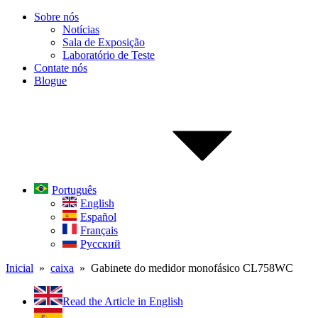
Sobre nós
Notícias
Sala de Exposição
Laboratório de Teste
Contate nós
Blogue
Português
English
Español
Français
Русский
Inicial
»
caixa
» Gabinete do medidor monofásico CL758WC
Read the Article in English