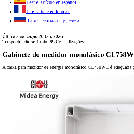
Leer el artículo en español
Lire l'article en français
Читать статью на русском
Última atualização 26 Jan, 2026
Tempo de leitura: 1 min,
898
Visualizações
Gabinete do medidor monofásico CL758
A caixa para medidor de energia monofásico CL758WC é adequada para