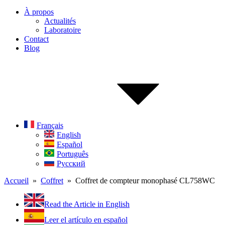
À propos
Actualités
Laboratoire
Contact
Blog
Français
English
Español
Português
Русский
Accueil
»
Coffret
» Coffret de compteur monophasé CL758WC
Read the Article in English
Leer el artículo en español