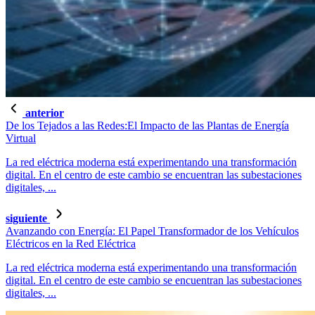
anterior
De los Tejados a las Redes:El Impacto de las Plantas de Energía
Virtual
La red eléctrica moderna está experimentando una transformación
digital. En el centro de este cambio se encuentran las subestaciones
digitales, ...
siguiente
Avanzando con Energía: El Papel Transformador de los Vehículos
Eléctricos en la Red Eléctrica
La red eléctrica moderna está experimentando una transformación
digital. En el centro de este cambio se encuentran las subestaciones
digitales, ...