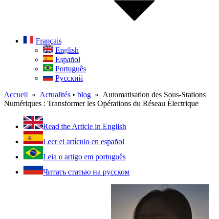
Français
English
Español
Português
Русский
Accueil
»
Actualités
•
blog
» Automatisation des Sous-Stations
Numériques : Transformer les Opérations du Réseau Électrique
Read the Article in English
Leer el artículo en español
Leia o artigo em português
Читать статью на русском