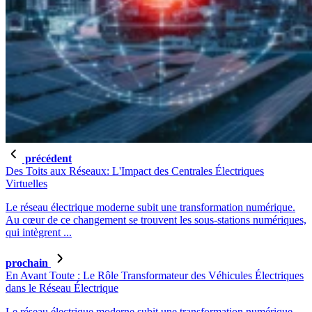
précédent
Des Toits aux Réseaux: L'Impact des Centrales Électriques
Virtuelles
Le réseau électrique moderne subit une transformation numérique.
Au cœur de ce changement se trouvent les sous-stations numériques,
qui intègrent ...
prochain
En Avant Toute : Le Rôle Transformateur des Véhicules Électriques
dans le Réseau Électrique
Le réseau électrique moderne subit une transformation numérique.