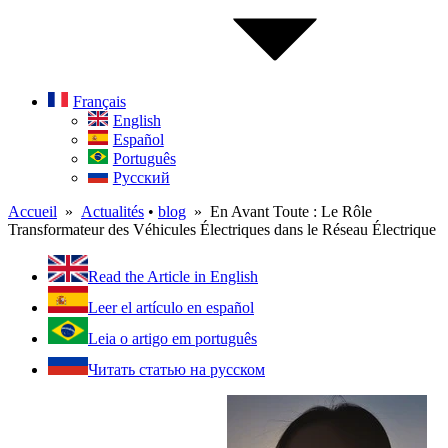
Français
English
Español
Português
Русский
Accueil
»
Actualités
•
blog
» En Avant Toute : Le Rôle
Transformateur des Véhicules Électriques dans le Réseau Électrique
Read the Article in English
Leer el artículo en español
Leia o artigo em português
Читать статью на русском