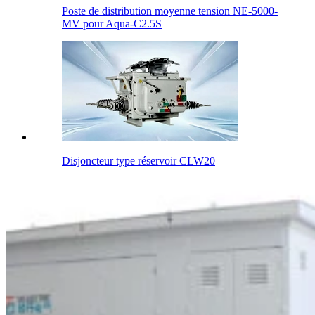
Poste de distribution moyenne tension NE-5000-
MV pour Aqua-C2.5S
Disjoncteur type réservoir CLW20