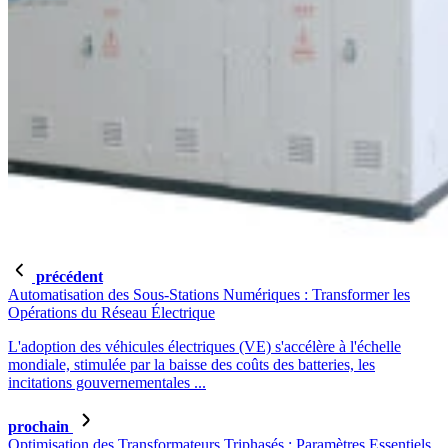
précédent
Automatisation des Sous-Stations Numériques : Transformer les
Opérations du Réseau Électrique
L'adoption des véhicules électriques (VE) s'accélère à l'échelle
mondiale, stimulée par la baisse des coûts des batteries, les
incitations gouvernementales ...
prochain
Optimisation des Transformateurs Triphasés : Paramètres Essentiels