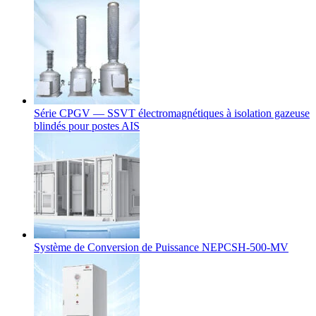
Série CPGV — SSVT électromagnétiques à isolation gazeuse
blindés pour postes AIS
Système de Conversion de Puissance NEPCSH-500-MV