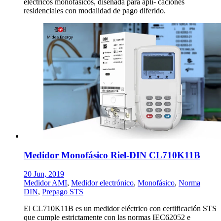
eléctricos monofásicos, diseñada para apli- caciones
residenciales con modalidad de pago diferido.
Medidor Monofásico Riel-DIN CL710K11B
20 Jun, 2019
Medidor AMI
,
Medidor electrónico
,
Monofásico
,
Norma
DIN
,
Prepago STS
El CL710K11B es un medidor eléctrico con certificación STS
que cumple estrictamente con las normas IEC62052 e