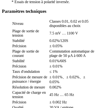
* Essais de tension à polarité inversée.
Paramètres techniques
Classes 0.01, 0.02 et 0.05
Niveau
disponibles au choix
Plage de sortie de
7.5 mV … 1100 V
tension
Stabilité
0.02%/120S
Précision
± 0.05%
Plage de sortie de
Commutation automatique de
courant
plage de 50 μA à 600 A
Stabilité
0.01%/60S
Précision
± 0.01%
Taux d'ondulation
≤ 1%
Précision de mesure de
± 0.01%、± 0.02%、±
puissance / énergie
0.05%
Résolution de mesure
0.002%
Capacité de charge en
45 Hz … 65 Hz
tension
Précision
± 0.002 Hz
Qualité
20 VA / epitope