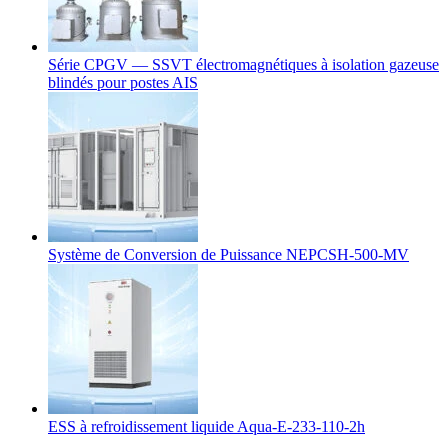
Série CPGV — SSVT électromagnétiques à isolation gazeuse
blindés pour postes AIS
Système de Conversion de Puissance NEPCSH-500-MV
ESS à refroidissement liquide Aqua-E-233-110-2h