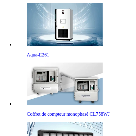
Aqua-E261
Coffret de compteur monophasé CL758WJ