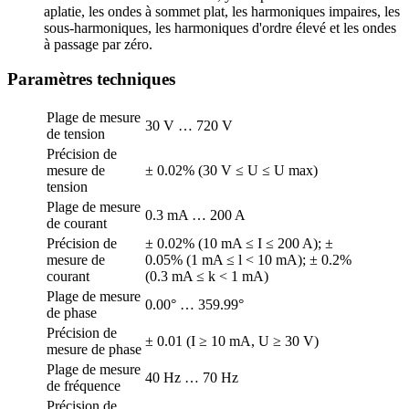
aplatie, les ondes à sommet plat, les harmoniques impaires, les
sous-harmoniques, les harmoniques d'ordre élevé et les ondes
à passage par zéro.
Paramètres techniques
Plage de mesure
30 V … 720 V
de tension
Précision de
mesure de
± 0.02% (30 V ≤ U ≤ U max)
tension
Plage de mesure
0.3 mA … 200 A
de courant
Précision de
± 0.02% (10 mA ≤ I ≤ 200 A); ±
mesure de
0.05% (1 mA ≤ l < 10 mA); ± 0.2%
courant
(0.3 mA ≤ k < 1 mA)
Plage de mesure
0.00° … 359.99°
de phase
Précision de
± 0.01 (I ≥ 10 mA, U ≥ 30 V)
mesure de phase
Plage de mesure
40 Hz … 70 Hz
de fréquence
Précision de