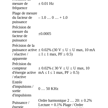
mesure de
± 0.01 Hz
fréquence
Plage de mesure
du facteur de
– 1.0 … 0 … + 1.0
puissance
Précision de
mesure du
±0.0005
facteur de
puissance
Précision de la
puissance active
± 0.02% (30 V ≤ U ≤ U max, 10 mA
/ réactive /
≤ I ≤ 1 max, PF ≥ 0.5)
apparente
Précision du
compteur
± 0.02% ( 30 V ≤ U ≤ U max, 10
d'énergie active
mA ≤ I ≤ 1 max, PF ≥ 0.5)
/ réactive
Entrée
d'impulsions /
0 … 50 KHz
sortie
d'impulsions
Ordre harmonique 2 … 20: ± 0.2%
Puissance /
Lecture + 0.1% Plage / Ordre
énergie