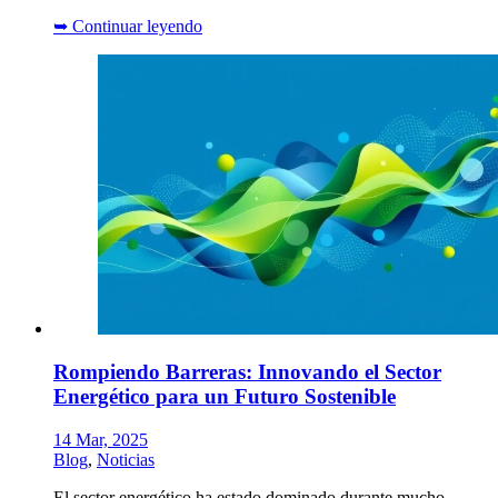
➥
Continuar leyendo
Rompiendo Barreras: Innovando el Sector
Energético para un Futuro Sostenible
14 Mar, 2025
Blog
,
Noticias
El sector energético ha estado dominado durante mucho