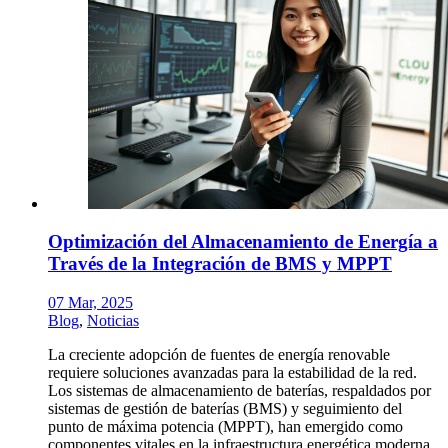
Optimización del Almacenamiento de Energía a
Través de la Integración de BMS y MPPT
07 Mar, 2025
Blog
,
Noticias
La creciente adopción de fuentes de energía renovable
requiere soluciones avanzadas para la estabilidad de la red.
Los sistemas de almacenamiento de baterías, respaldados por
sistemas de gestión de baterías (BMS) y seguimiento del
punto de máxima potencia (MPPT), han emergido como
componentes vitales en la infraestructura energética moderna.