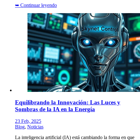
➥
Continuar leyendo
Equilibrando la Innovación: Las Luces y
Sombras de la IA en la Energía
23 Feb, 2025
Blog
,
Noticias
La inteligencia artificial (IA) está cambiando la forma en que