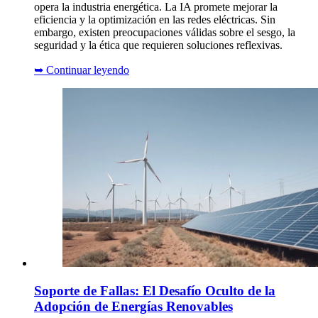
opera la industria energética. La IA promete mejorar la
eficiencia y la optimización en las redes eléctricas. Sin
embargo, existen preocupaciones válidas sobre el sesgo, la
seguridad y la ética que requieren soluciones reflexivas.
➥
Continuar leyendo
Soporte de Fallas: El Desafío Oculto de la
Adopción de Energías Renovables