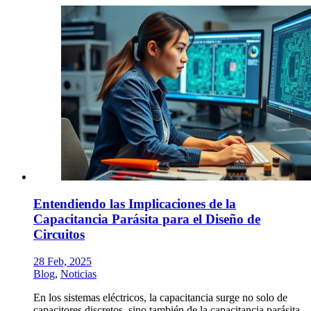
Entendiendo las Implicaciones de la
Capacitancia Parásita para el Diseño de
Circuitos
28 Feb, 2025
Blog
,
Noticias
En los sistemas eléctricos, la capacitancia surge no solo de
capacitores discretos, sino también de la capacitancia parásita