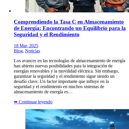
Comprendiendo la Tasa C en Almacenamiento
de Energía: Encontrando un Equilibrio para la
Seguridad y el Rendimiento
18 Mar, 2025
Blog
,
Noticias
Los avances en las tecnologías de almacenamiento de energía
han abierto nuevas posibilidades para la integración de
energías renovables y la movilidad eléctrica. Sin embargo,
garantizar la seguridad y el rendimiento sigue siendo un
desafío clave. Un factor importante que influye en la
seguridad y el rendimiento en muchos sistemas de
almacenamiento de energía es…
➥
Continuar leyendo