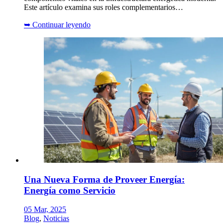
Este artículo examina sus roles complementarios…
➥
Continuar leyendo
Una Nueva Forma de Proveer Energía:
Energía como Servicio
05 Mar, 2025
Blog
,
Noticias