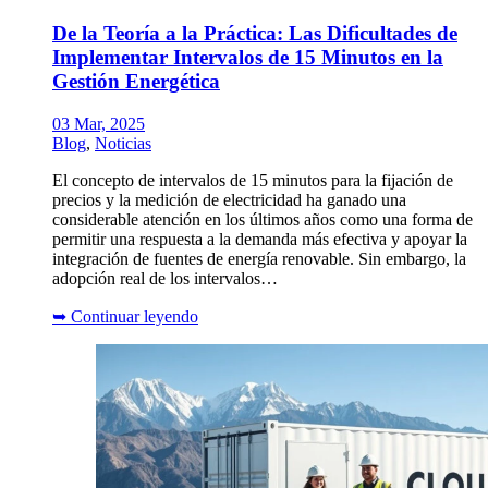
De la Teoría a la Práctica: Las Dificultades de
Implementar Intervalos de 15 Minutos en la
Gestión Energética
03 Mar, 2025
Blog
,
Noticias
El concepto de intervalos de 15 minutos para la fijación de
precios y la medición de electricidad ha ganado una
considerable atención en los últimos años como una forma de
permitir una respuesta a la demanda más efectiva y apoyar la
integración de fuentes de energía renovable. Sin embargo, la
adopción real de los intervalos…
➥
Continuar leyendo