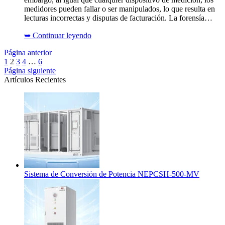
medidores pueden fallar o ser manipulados, lo que resulta en
lecturas incorrectas y disputas de facturación. La forensía…
➥
Continuar leyendo
Página anterior
1
2
3
4
…
6
Página siguiente
Artículos Recientes
Sistema de Conversión de Potencia NEPCSH-500-MV