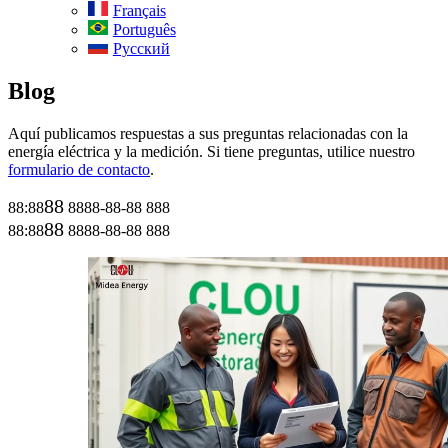
Français
Português
Русский
Blog
Aquí publicamos respuestas a sus preguntas relacionadas con la
energía eléctrica y la medición. Si tiene preguntas, utilice nuestro
formulario de contacto
.
88
88:88
8888-88-88
888
88
88:88
8888-88-88
888