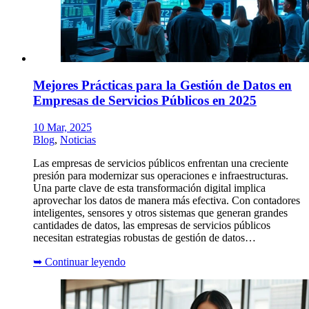
Mejores Prácticas para la Gestión de Datos en
Empresas de Servicios Públicos en 2025
10 Mar, 2025
Blog
,
Noticias
Las empresas de servicios públicos enfrentan una creciente
presión para modernizar sus operaciones e infraestructuras.
Una parte clave de esta transformación digital implica
aprovechar los datos de manera más efectiva. Con contadores
inteligentes, sensores y otros sistemas que generan grandes
cantidades de datos, las empresas de servicios públicos
necesitan estrategias robustas de gestión de datos…
➥
Continuar leyendo