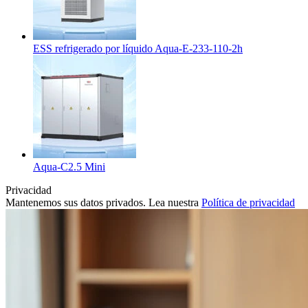
ESS refrigerado por líquido Aqua-E-233-110-2h
Aqua-C2.5 Mini
Privacidad
Mantenemos sus datos privados. Lea nuestra
Política de privacidad