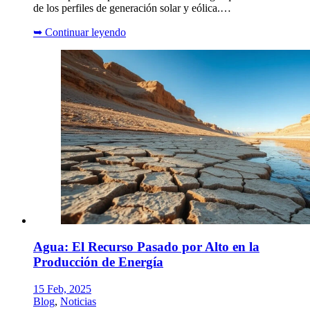
de los perfiles de generación solar y eólica.…
➥
Continuar leyendo
Agua: El Recurso Pasado por Alto en la
Producción de Energía
15 Feb, 2025
Blog
,
Noticias