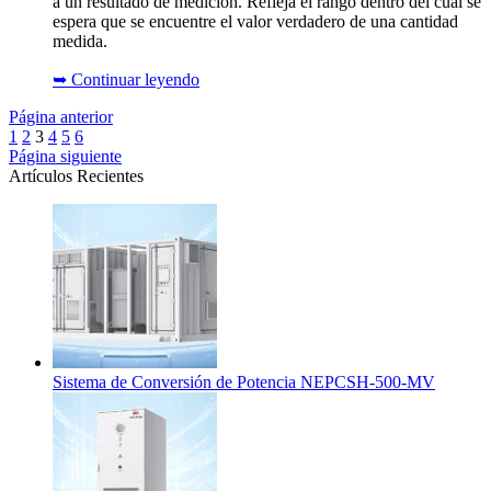
a un resultado de medición. Refleja el rango dentro del cual se
espera que se encuentre el valor verdadero de una cantidad
medida.
➥
Continuar leyendo
Página anterior
1
2
3
4
5
6
Página siguiente
Artículos Recientes
Sistema de Conversión de Potencia NEPCSH-500-MV