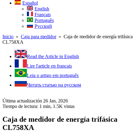
Español
English
Français
Português
Русский
Inicio
»
Caja para medidor
» Caja de medidor de energía trifásica
CL758XA
Read the Article in English
Lire l'article en français
Leia o artigo em português
Читать статью на русском
Última actualización 26 Jan, 2026
Tiempo de lectura: 1 min,
1.5K
vistas
Caja de medidor de energía trifásica
CL758XA