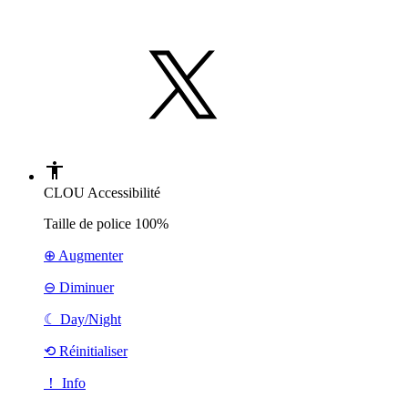
CLOU Accessibilité
Taille de police
100%
⊕ Augmenter
⊖ Diminuer
☾
Day/Night
⟲ Réinitialiser
！ Info