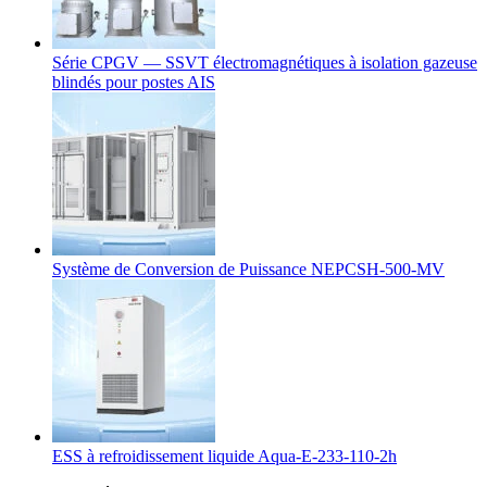
Série CPGV — SSVT électromagnétiques à isolation gazeuse
blindés pour postes AIS
Système de Conversion de Puissance NEPCSH-500-MV
ESS à refroidissement liquide Aqua-E-233-110-2h