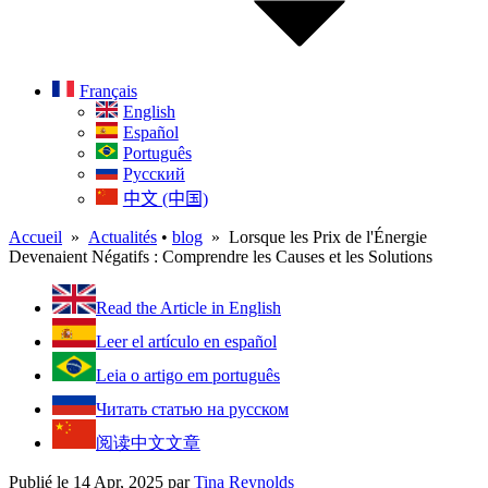
Français
English
Español
Português
Русский
中文 (中国)
Accueil
»
Actualités
•
blog
» Lorsque les Prix de l'Énergie
Devenaient Négatifs : Comprendre les Causes et les Solutions
Read the Article in English
Leer el artículo en español
Leia o artigo em português
Читать статью на русском
阅读中文文章
Publié le 14 Apr, 2025
par
Tina Reynolds